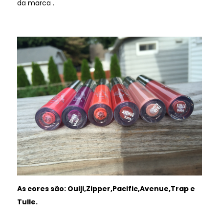
da marca .
As cores são: Ouiji,Zipper,Pacific,Avenue,Trap e
Tulle.