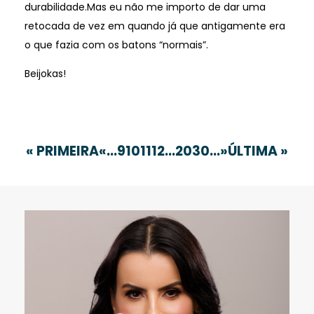
durabilidade.Mas eu não me importo de dar uma
retocada de vez em quando já que antigamente era
o que fazia com os batons “normais”.
Beijokas!
« PRIMEIRA
«
...
9
10
11
12
...
20
30
...
»
ÚLTIMA »