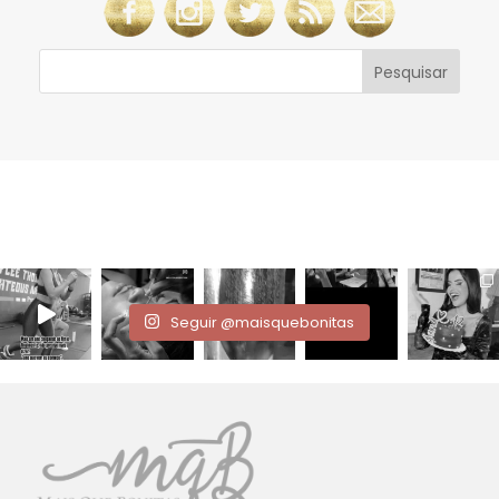
Seguir @maisquebonitas