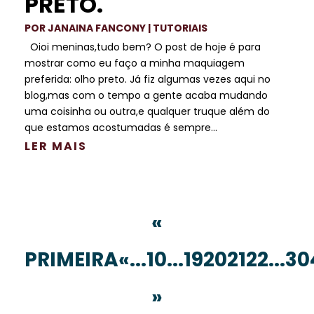
PRETO.
POR
JANAINA FANCONY
|
TUTORIAIS
Oioi meninas,tudo bem? O post de hoje é para
mostrar como eu faço a minha maquiagem
preferida: olho preto. Já fiz algumas vezes aqui no
blog,mas com o tempo a gente acaba mudando
uma coisinha ou outra,e qualquer truque além do
que estamos acostumadas é sempre...
LER MAIS
«
PRIMEIRA
«
...
10
...
19
20
21
22
...
30
»