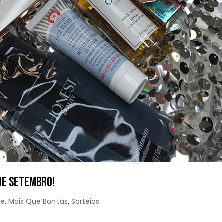
 DE SETEMBRO!
ue
,
Mais Que Bonitas
,
Sorteios