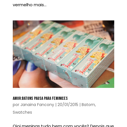
vermelho mais...
AMOR:BATONS PAUSA PARA FEMINICES
por
Janaina Fancony
|
20/01/2015
|
Batom
,
Swatches
Oioi meninas,tudo bem com vocês? Depois que