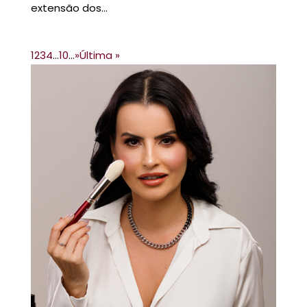
extensão dos...
1
2
3
4
...
10
...
»
Última »