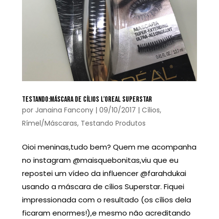
TESTANDO:MÁSCARA DE CÍLIOS L’OREAL SUPERSTAR
por
Janaina Fancony
|
09/10/2017
|
Cílios
,
Rímel/Máscaras
,
Testando Produtos
Oioi meninas,tudo bem? Quem me acompanha
no instagram @maisquebonitas,viu que eu
repostei um vídeo da influencer @farahdukai
usando a máscara de cílios Superstar. Fiquei
impressionada com o resultado (os cílios dela
ficaram enormes!),e mesmo não acreditando